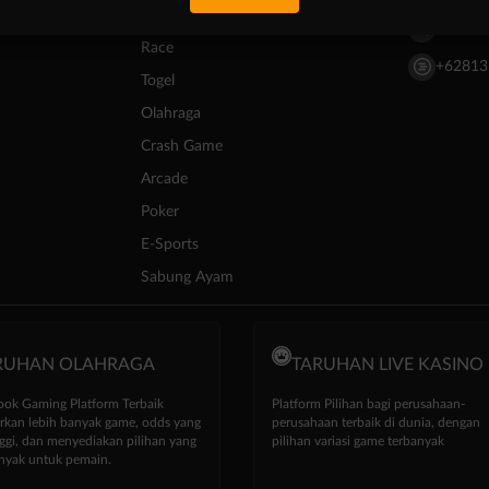
Live Casino
+62859
Race
+62813
Togel
Olahraga
Crash Game
Arcade
Poker
E-Sports
Sabung Ayam
RUHAN OLAHRAGA
TARUHAN LIVE KASINO
ook Gaming Platform Terbaik
Platform Pilihan bagi perusahaan-
kan lebih banyak game, odds yang
perusahaan terbaik di dunia, dengan
nggi, dan menyediakan pilihan yang
pilihan variasi game terbanyak
anyak untuk pemain.