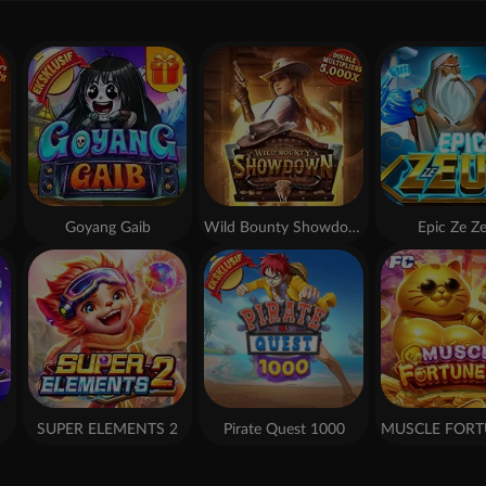
Goyang Gaib
Wild Bounty Showdown
Epic Ze Z
SUPER ELEMENTS 2
Pirate Quest 1000