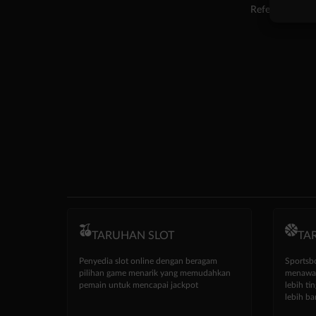
Referral
TARUHAN SLOT
TA
Penyedia slot online dengan beragam
Sportsb
pilihan game menarik yang memudahkan
menawar
pemain untuk mencapai jackpot
lebih ti
lebih b