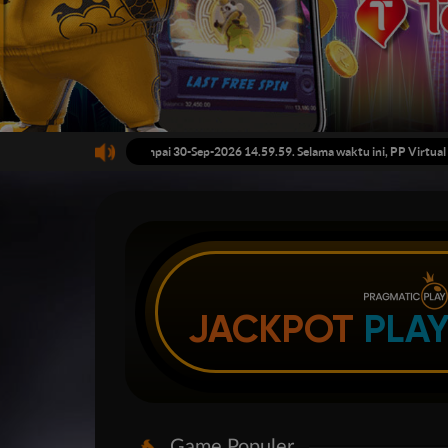
26 dari 14.59.59 sampai 30-Sep-2026 14.59.59. Selama waktu ini, PP Virtual Sports
JACKPOT
PLA
Game Populer