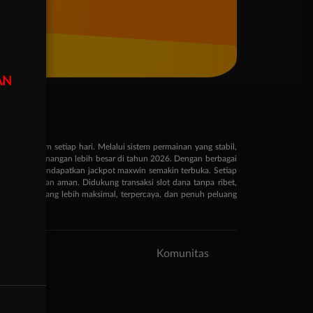
AN
elama 24 jam setiap hari. Melalui sistem permainan yang stabil,
eluang kemenangan lebih besar di tahun 2026. Dengan berbagai
peluang mendapatkan jackpot maxwin semakin terbuka. Setiap
 nyaman dan aman. Didukung transaksi slot dana tanpa ribet,
n 888slot yang lebih maksimal, terpercaya, dan penuh peluang
Komunitas
79853506
76202729