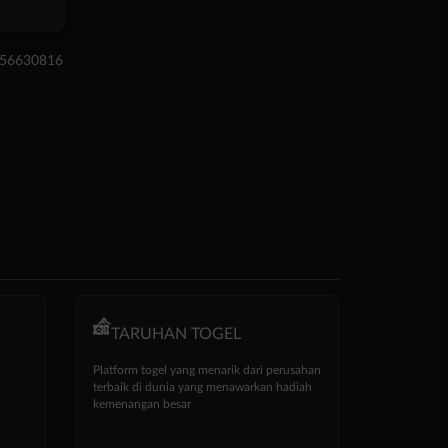
47297444
56630816
TARUHAN TOGEL
Platform togel yang menarik dari perusahan
terbaik di dunia yang menawarkan hadiah
kemenangan besar