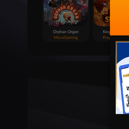
Orphan Organ
King Of Spear
MicroGaming
Pragmatic Pla