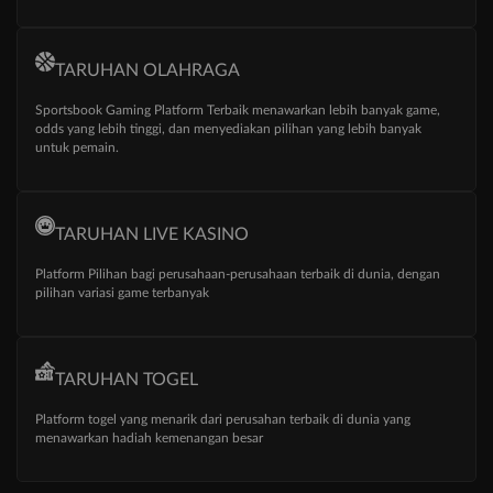
TARUHAN OLAHRAGA
Sportsbook Gaming Platform Terbaik menawarkan lebih banyak game,
odds yang lebih tinggi, dan menyediakan pilihan yang lebih banyak
untuk pemain.
TARUHAN LIVE KASINO
Platform Pilihan bagi perusahaan-perusahaan terbaik di dunia, dengan
pilihan variasi game terbanyak
TARUHAN TOGEL
Platform togel yang menarik dari perusahan terbaik di dunia yang
menawarkan hadiah kemenangan besar