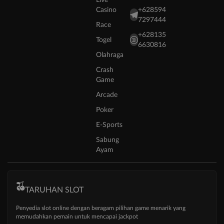
Casino
+628594
7297444
Race
+628135
Togel
6630816
Olahraga
Crash
Game
Arcade
Poker
E-Sports
Sabung
Ayam
TARUHAN SLOT
Penyedia slot online dengan beragam pilihan game menarik yang
memudahkan pemain untuk mencapai jackpot